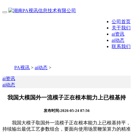
公司首页
关于我们
ai资讯
ai动态
联系我们
PA视讯
>
ai动态
>
ai资讯
ai动态
我国大模国外一流模子正在根本能力上已根基持
发布时间:2026-05-24 07:56
我国大模子取国外一流模子正在根本能力上已根基持平，
持续输出最优工艺参数组合，要面向使用场景鞭策算力的精准