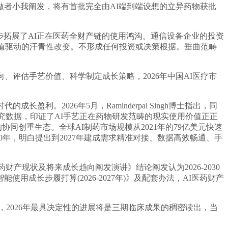
者小我阐发，将有首批完全由AI端到端设想的立异药物获批
一步拓展了AI正在医药全财产链的使用鸿沟。通信设备企业的投资
价值驱动的汗青性改变。不形成任何投资或决策根据。垂曲范畴
评估手艺价值、科学制定成长策略，2026年中国AI医疗市
2026年5月，Raminderpal Singh博士指出，同
床前研究数据，印证了AI手艺正在药物研发范畴的现实使用价值正正
同创重生态。全球AI制药市场规模从2021年的79亿美元快速
2030年，明白提出到2027年建成需求精准对接、数据高效畅通、手
财产现状及将来成长趋向阐发演讲》结论阐发认为2026-2030
长步履打算(2026-2027年)》及配套办法，AI医药财产
办法，2026年最具决定性的进展将是三期临床成果的稠密读出，当