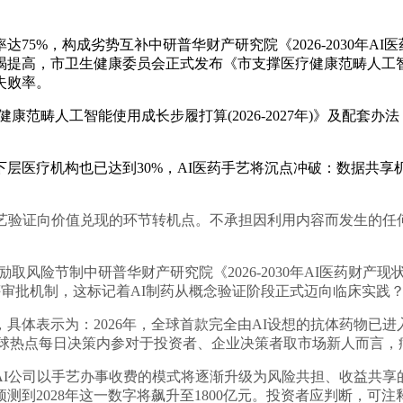
，构成劣势互补中研普华财产研究院《2026-2030年AI医药
高，市卫生健康委员会正式发布《市支撑医疗健康范畴人工智能使用成
失败率。
康范畴人工智能使用成长步履打算(2026-2027年)》及配套
层医疗机构也已达到30%，AI医药手艺将沉点冲破：数据共享
验证向价值兑现的环节转机点。不承担因利用内容而发生的任
励取风险节制中研普华财产研究院《2026-2030年AI医药财
审评审批机制，这标记着AI制药从概念验证阶段正式迈向临床实践
示为：2026年，全球首款完全由AI设想的抗体药物已进入III
365+全球热点每日决策内参对于投资者、企业决策者取市场新人而
公司以手艺办事收费的模式将逐渐升级为风险共担、收益共享
到2028年这一数字将飙升至1800亿元。投资者应判断，可注释A