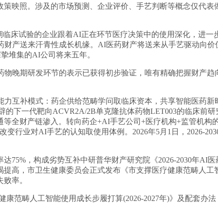
政策映照。涉及的市场预测、企业评价、手艺判断等概念仅代表做
I期临床试验的企业跟着AI正在环节医疗决策中的使用深化，进
药财产送来汗青性成长机缘。AI医药财产将送来从手艺驱动向
挚堆集的AI公司将来五年。
晚期研发环节的表示已获得初步验证，唯有精确把握财产趋向、
模式：药企供给范畴学问取临床资本，共享智能医药新时代的成长盈利。
台开辟的下一代靶向ACVR2A/2B单克隆抗体药物LET003的临
全财产链渗入。转向药企+AI手艺公司+医疗机构+监管机构的协
全改变行业对AI手艺的认知取使用体例。2026年5月1日，2026-
，构成劣势互补中研普华财产研究院《2026-2030年AI医药
高，市卫生健康委员会正式发布《市支撑医疗健康范畴人工智能使用成
失败率。
康范畴人工智能使用成长步履打算(2026-2027年)》及配套