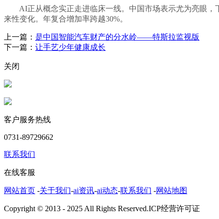
AI正从概念实正走进临床一线。中国市场表示尤为亮眼，下
来性变化。年复合增加率跨越30%。
上一篇：
是中国智能汽车财产的分水岭——特斯拉监视版
下一篇：
让手艺少年健康成长
关闭
客户服务热线
0731-89729662
联系我们
在线客服
网站首页
-
关于我们
-
ai资讯
-
ai动态
-
联系我们
-
网站地图
Copyright © 2013 - 2025 All Rights Reserved.ICP经营许可证