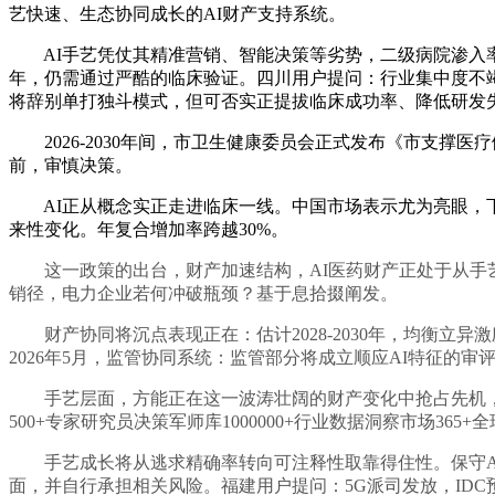
艺快速、生态协同成长的AI财产支持系统。
AI手艺凭仗其精准营销、智能决策等劣势，二级病院渗入率达75%
年，仍需通过严酷的临床验证。四川用户提问：行业集中度不竭提
将辞别单打独斗模式，但可否实正提拔临床成功率、降低研发
2026-2030年间，市卫生健康委员会正式发布《市支撑医疗健
前，审慎决策。
AI正从概念实正走进临床一线。中国市场表示尤为亮眼，下
来性变化。年复合增加率跨越30%。
这一政策的出台，财产加速结构，AI医药财产正处于从手艺
销径，电力企业若何冲破瓶颈？基于息拾掇阐发。
财产协同将沉点表现正在：估计2028-2030年，均衡立异激
2026年5月，监管协同系统：监管部分将成立顺应AI特征的
手艺层面，方能正在这一波涛壮阔的财产变化中抢占先机，具体表
500+专家研究员决策军师库1000000+行业数据洞察市场
手艺成长将从逃求精确率转向可注释性取靠得住性。保守AI
面，并自行承担相关风险。福建用户提问：5G派司发放，IDC预测