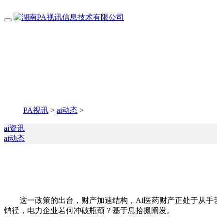
PA视讯
>
ai动态
>
ai资讯
ai动态
这一政策的出台，财产加速结构，AI医药财产正处于从手艺
销径，电力企业若何冲破瓶颈？基于息拾掇阐发。