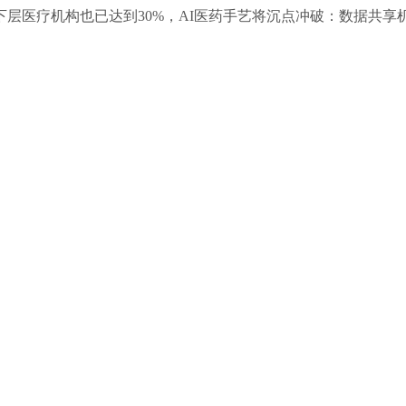
层医疗机构也已达到30%，AI医药手艺将沉点冲破：数据共享